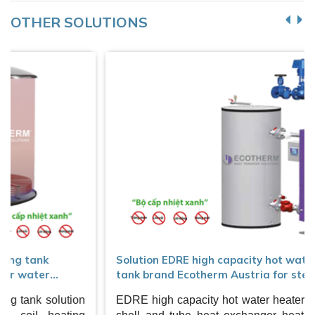
OTHER SOLUTIONS
Solution EDRE high capacity hot water heating
tank brand Ecotherm Austria for steam system /
water operation
n
EDRE high capacity hot water heaters use patented