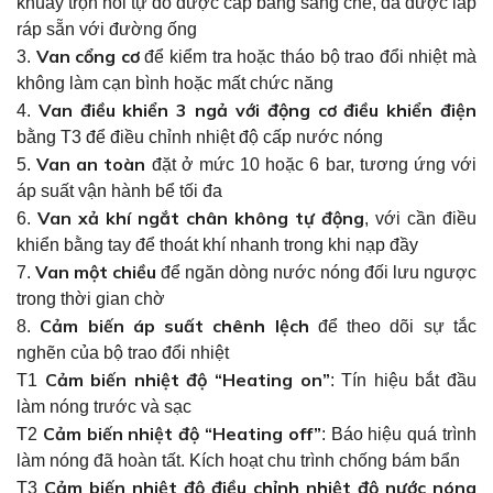
khuấy trộn nổi tự do được cấp bằng sáng chế, đã được lắp
ráp sẵn với đường ống
Van cổng cơ
3.
để kiểm tra hoặc tháo bộ trao đổi nhiệt mà
không làm cạn bình hoặc mất chức năng
Van điều khiển 3 ngả với động cơ điều khiển điện
4.
bằng T3 để điều chỉnh nhiệt độ cấp nước nóng
Van an toàn
5.
đặt ở mức 10 hoặc 6 bar, tương ứng với
áp suất vận hành bể tối đa
Van xả khí ngắt chân không tự động
6.
, với cần điều
khiển bằng tay để thoát khí nhanh trong khi nạp đầy
Van một chiều
7.
để ngăn dòng nước nóng đối lưu ngược
trong thời gian chờ
Cảm biến áp suất chênh lệch
8.
để theo dõi sự tắc
nghẽn của bộ trao đổi nhiệt
Cảm biến nhiệt độ “Heating on”
T1
: Tín hiệu bắt đầu
làm nóng trước và sạc
Cảm biến nhiệt độ “Heating off”
T2
: Báo hiệu quá trình
làm nóng đã hoàn tất. Kích hoạt chu trình chống bám bẩn
Cảm biến nhiệt độ điều chỉnh nhiệt độ nước nóng
T3