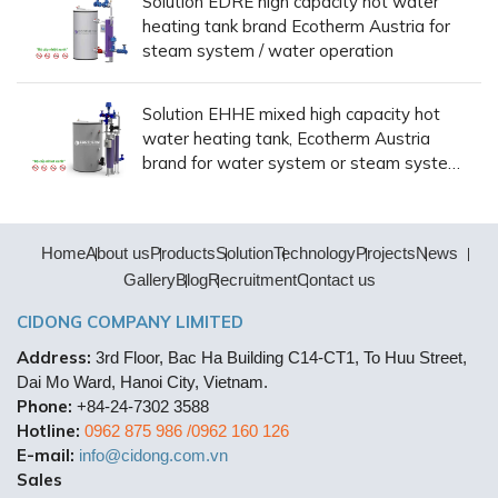
Solution EDRE high capacity hot water
heating tank brand Ecotherm Austria for
steam system / water operation
Solution EHHE mixed high capacity hot
water heating tank, Ecotherm Austria
brand for water system or steam system /
water operation
Home
About us
Products
Solution
Technology
Projects
News
Gallery
Blog
Recruitment
Contact us
CIDONG COMPANY LIMITED
Address:
3rd Floor, Bac Ha Building C14-CT1, To Huu Street,
Dai Mo Ward, Hanoi City, Vietnam.
Phone:
+84-24-7302 3588
Hotline:
0962 875 986 /0962 160 126
E-mail:
info@cidong.com.vn
Sales