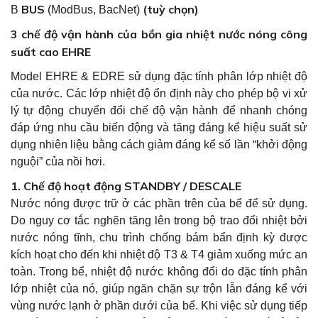
The holiday schedule for Hung King's death anniversary
BUS
(tuỳ chọn)
B
(ModBus, BacNet)
on the 10th day of the 3rd lunar month falls on April 18,
3 chế độ vận hành của bồn gia nhiệt nước nóng công
2024 of the solar calendar (Thursday). PGTECH Company
suất cao EHRE
announces the holiday schedule to all customers. All
services during the holiday will be suspended, and will
Model EHRE & EDRE sử dụng đặc tính phân lớp nhiệt độ
return to serve customers on April 19, 2024.
của nước. Các lớp nhiệt độ ổn định này cho phép bộ vi xử
We wish our customers a happy and peaceful holiday to
lý tự động chuyển đổi chế độ vận hành để nhanh chóng
return to work effectively!
đáp ứng nhu cầu biến động và tăng đáng kể hiệu suất sử
dụng nhiên liệu bằng cách giảm đáng kể số lần “khởi động
nguội” của nồi hơi.
1. Chế độ hoạt động STANDBY / DESCALE
Nước nóng được trữ ở các phần trên của bể để sử dụng.
Do nguy cơ tắc nghẽn tăng lên trong bộ trao đổi nhiệt bởi
nước nóng tĩnh, chu trình chống bám bẩn định kỳ được
kích hoạt cho đến khi nhiệt độ T3 & T4 giảm xuống mức an
toàn. Trong bể, nhiệt độ nước không đổi do đặc tính phân
lớp nhiệt của nó, giúp ngăn chặn sự trộn lẫn đáng kể với
vùng nước lạnh ở phần dưới của bể. Khi việc sử dụng tiếp