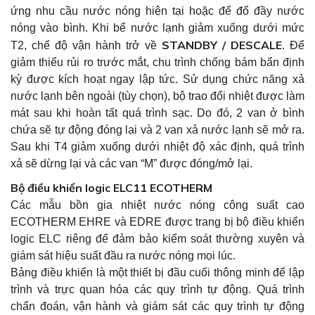
ứng nhu cầu nước nóng hiện tại hoặc để đổ đầy nước
nóng vào bình. Khi bể nước lạnh giảm xuống dưới mức
STANDBY / DESCALE
T2, chế độ vận hành trở về
. Để
giảm thiểu rủi ro trước mắt, chu trình chống bám bẩn định
kỳ được kích hoạt ngay lập tức. Sử dụng chức năng xả
nước lạnh bên ngoài (tùy chọn), bộ trao đổi nhiệt được làm
mát sau khi hoàn tất quá trình sạc. Do đó, 2 van ở bình
chứa sẽ tự động đóng lại và 2 van xả nước lạnh sẽ mở ra.
Sau khi T4 giảm xuống dưới nhiệt độ xác định, quá trình
xả sẽ dừng lại và các van “M” được đóng/mở lại.
Bộ điều khiển logic ELC11 ECOTHERM
Các mẫu bồn gia nhiệt nước nóng công suất cao
ECOTHERM EHRE và EDRE được trang bị bộ điều khiển
logic ELC riêng để đảm bảo kiểm soát thường xuyên và
giám sát hiệu suất đầu ra nước nóng mọi lúc.
Bảng điều khiển là một thiết bị đầu cuối thông minh để lập
trình và trực quan hóa các quy trình tự động. Quá trình
chẩn đoán, vận hành và giám sát các quy trình tự động