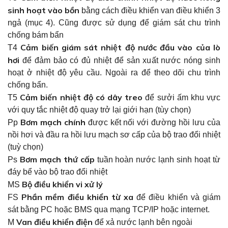
sinh hoạt vào bồn
bằng cách điều khiển van điều khiển 3
ngả (mục 4). Cũng được sử dụng để giám sát chu trình
chống bám bẩn
Cảm biến giám sát nhiệt độ nước đầu vào của lò
T4
hơi
để đảm bảo có đủ nhiệt để sản xuất nước nóng sinh
hoạt ở nhiệt độ yêu cầu. Ngoài ra để theo dõi chu trình
chống bẩn.
Cảm biến nhiệt độ có dây treo
T5
để sưởi ấm khu vực
với quy tắc nhiệt độ quay trở lại giới hạn (tùy chọn)
Bơm mạch chính
Pp
được kết nối với đường hồi lưu của
nồi hơi và đầu ra hồi lưu mạch sơ cấp của bộ trao đổi nhiệt
(tuỳ chọn)
Bơm mạch thứ cấp
Ps
tuần hoàn nước lạnh sinh hoạt từ
đáy bể vào bộ trao đổi nhiệt
Au Co Mother Goddess Temple - Hung Temple
Bộ điều khiển vi xử lý
MS
Announcement of death anniversary
Phần mềm điều khiển từ xa
FS
để điều khiển và giám
sát bằng PC hoặc BMS qua mạng TCP/IP hoặc internet.
holiday
Van điều khiển điện
M
để xả nước lạnh bên ngoài