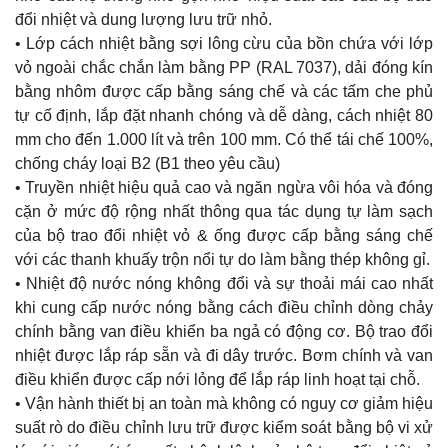
đổi nhiệt và dung lượng lưu trữ nhỏ.
• Lớp cách nhiệt bằng sợi lông cừu của bồn chứa với lớp
vỏ ngoài chắc chắn làm bằng PP (RAL 7037), dải đóng kín
bằng nhôm được cấp bằng sáng chế và các tấm che phủ
tự cố định, lắp đặt nhanh chóng và dễ dàng, cách nhiệt 80
mm cho đến 1.000 lít và trên 100 mm. Có thể tái chế 100%,
chống cháy loại B2 (B1 theo yêu cầu)
• Truyền nhiệt hiệu quả cao và ngăn ngừa vôi hóa và đóng
cặn ở mức độ rộng nhất thông qua tác dụng tự làm sạch
của bộ trao đổi nhiệt vỏ & ống được cấp bằng sáng chế
với các thanh khuấy trộn nổi tự do làm bằng thép không gỉ.
• Nhiệt độ nước nóng không đổi và sự thoải mái cao nhất
khi cung cấp nước nóng bằng cách điều chỉnh dòng chảy
chính bằng van điều khiển ba ngả có động cơ. Bộ trao đổi
nhiệt được lắp ráp sẵn và đi dây trước. Bơm chính và van
điều khiển được cấp nới lỏng để lắp ráp linh hoạt tại chỗ.
• Vận hành thiết bị an toàn mà không có nguy cơ giảm hiệu
suất rò do điều chỉnh lưu trữ được kiểm soát bằng bộ vi xử