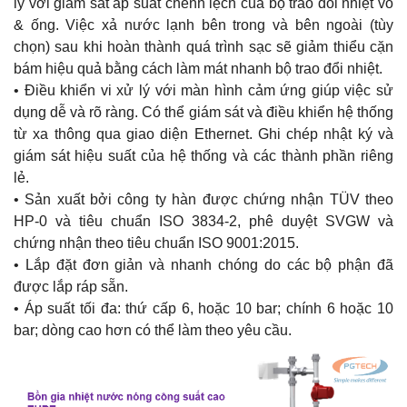
lý với giám sát áp suất chênh lệch của bộ trao đổi nhiệt vỏ
& ống. Việc xả nước lạnh bên trong và bên ngoài (tùy
chọn) sau khi hoàn thành quá trình sạc sẽ giảm thiểu cặn
bám hiệu quả bằng cách làm mát nhanh bộ trao đổi nhiệt.
• Điều khiển vi xử lý với màn hình cảm ứng giúp việc sử
dụng dễ và rõ ràng. Có thể giám sát và điều khiển hệ thống
từ xa thông qua giao diện Ethernet. Ghi chép nhật ký và
giám sát hiệu suất của hệ thống và các thành phần riêng
lẻ.
• Sản xuất bởi công ty hàn được chứng nhận TÜV theo
HP-0 và tiêu chuẩn ISO 3834-2, phê duyệt SVGW và
chứng nhận theo tiêu chuẩn ISO 9001:2015.
• Lắp đặt đơn giản và nhanh chóng do các bộ phận đã
được lắp ráp sẵn.
• Áp suất tối đa: thứ cấp 6, hoặc 10 bar; chính 6 hoặc 10
bar; dòng cao hơn có thể làm theo yêu cầu.