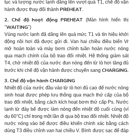
tục và lượng nước lạnh dâng lên vượt quá T1, chế độ vận
PREHEAT
hành được thay đổi thành
.
2. Chế độ hoạt động PREHEAT
(Màn hình hiển thị
WAITING
"
")
Vùng nước lạnh đã dâng lên quá mức T1 và tín hiệu khởi
động nồi hơi đã được gửi đi. Van hai chiều điều biến Vr
mở hoàn toàn và máy bơm chính tuần hoàn nước nóng
qua mạch chính của bộ trao đổi nhiệt. Hệ thống giám sát
T4, chờ nhiệt độ của nước đun nóng đến từ lò hơi tăng đủ
CHARGING
trước khi chế độ vận hành được chuyển sang
.
3. Chế độ vận hành CHARGING
Nhiệt độ của nước đầu vào từ lò hơi đủ cao để nước nóng
sinh hoạt được phép lưu thông qua mạch thứ cấp của bộ
trao đổi nhiệt, bằng cách kích hoạt bơm thứ cấp Ps. Nước
lạnh từ đáy bể được làm nóng đến nhiệt độ cuối cùng (ví
dụ 60°C) chỉ trong một lần đi qua bộ trao đổi nhiệt. Nhiệt độ
nước nóng vào bể được điều khiển chính xác bằng cách
dùng T3 điều chỉnh van hai chiều V. Bình được sạc để đáp