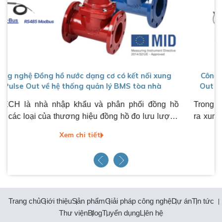
ơ có kết nối xung
Công nghệ Đồng hồ nước dạng Pist
lý BMS tòa nhà
Out để kết nối BMS qua cổng truyề
phân phối đồng hồ
Trong đó, dòng Đồng hồ nước dạng p
ồng hồ đo lưu lượng
ra xung (Pulse Out) để kết nối BMS 
g, được xuất khẩu
thông RS485 là một trong số dòng s
Xem chi tiết
ược sử dụng phổ biến
của đồng hồ nước CIDONG tại Việt N
 Đông,… PGTECH đã
thức duy nhất của
 hiệu đồng hồ nước
hân phối các loại
nước nối bích (đồng
Trang chủ
Giới thiệu
Sản phẩm
Giải pháp công nghệ
Dự án
Tin tức
 cả dạng cơ và dạng
Thư viện
Blog
Tuyển dụng
Liên hệ