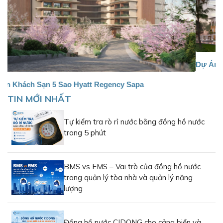
chủ lực của đồng hồ nước CIDONG tại Việt Nam. Với thiết
kế nhỏ gọn, độ chính xác Class B (ISO 4064), có thể lắp
đứng hoặc lắp ngang, đồng hồ nước dạng piston phù hợp
cho những căn hộ chung cư, căn hộ mini, khu dân cư đô
thị, toà nhà văn phòng, thương mại, v.v. Có tuỳ chọn kết nối
BMS qua cổng truyền thông RS485 hoặc Mbus.
Dự Án Nam Phương Palace, Hòn Thơm
Đồng hồ nước dạng piston đang trở thành xu hướng sử
ency Sapa
dụng phổ biến và được PGTECH lắp đặt rất nhiều tại thị
TIN MỚI NHẤT
trường Việt Nam bởi tính tiện lợi, giá thành tốt và vận hành
ổn định.
Tự kiểm tra rò rỉ nước bằng đồng hồ nước
trong 5 phút
BMS vs EMS – Vai trò của đồng hồ nước
trong quản lý tòa nhà và quản lý năng
lượng
Đồng hồ nước CIDONG cho cảng biển và