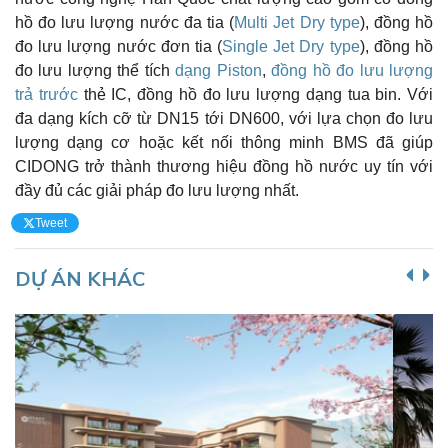
hồ đo lưu lượng nước đa tia (
Multi Jet Dry type
), đồng hồ
đo lưu lượng nước đơn tia (
Single Jet Dry type
), đồng hồ
đo lưu lượng thể tích
dạng Piston
,
đồng hồ đo lưu lượng
trả trước
thẻ IC, đồng hồ đo lưu lượng dạng tua bin. Với
đa dạng kích cỡ từ DN15 tới DN600, với lựa chọn đo lưu
lượng dạng cơ hoặc kết nối thông minh BMS đã giúp
CIDONG trở thành thương hiệu đồng hồ nước uy tín với
đầy đủ các giải pháp đo lưu lượng nhất.
Tweet
DỰ ÁN KHÁC
Đồng hồ nước dạng piston CIDONG Class B (ISO 4064)
Đồng hồ nước dạng piston là một trong số dòng sản phẩm