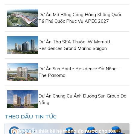
trường Việt Nam bởi tính tiện lợi, giá thành tốt và vận hành
ổn định.
Dự Án Mở Rộng Cảng Hàng Không Quốc
Tế Phú Quốc Phục Vụ APEC 2027
Dự Án Tòa SEA Thuộc JW Marriott
Residences Grand Marina Saigon
Dự Án Sun Ponte Residence Đà Nẵng –
The Panoma
Dự Án Chung Cư Ánh Dương Sun Group Đà
Nẵng
THEO DẤU TIN TỨC
Hướng dẫn thiết kế hệ thống đo nước cho tòa