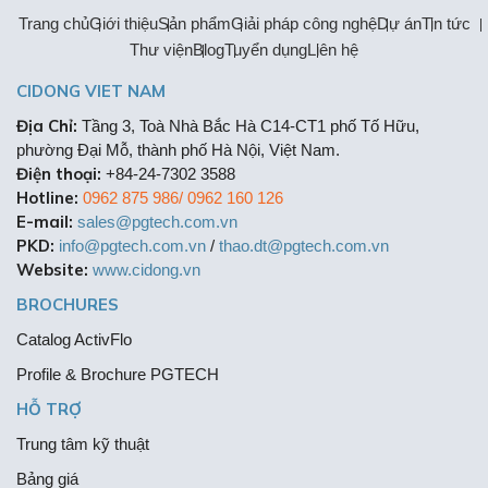
Trang chủ
Giới thiệu
Sản phẩm
Giải pháp công nghệ
Dự án
Tin tức
Thư viện
Blog
Tuyển dụng
Liên hệ
CIDONG VIET NAM
Địa Chỉ:
Tầng 3, Toà Nhà Bắc Hà C14-CT1 phố Tố Hữu,
phường Đại Mỗ, thành phố Hà Nội, Việt Nam.
Điện thoại:
+84-24-7302 3588
Hotline:
0962 875 986/ 0962 160 126
E-mail:
sales@pgtech.com.vn
PKD:
info@pgtech.com.vn
/
thao.dt@pgtech.com.vn
Website:
www.cidong.vn
BROCHURES
Catalog ActivFlo
Profile & Brochure PGTECH
HỖ TRỢ
Trung tâm kỹ thuật
Bảng giá