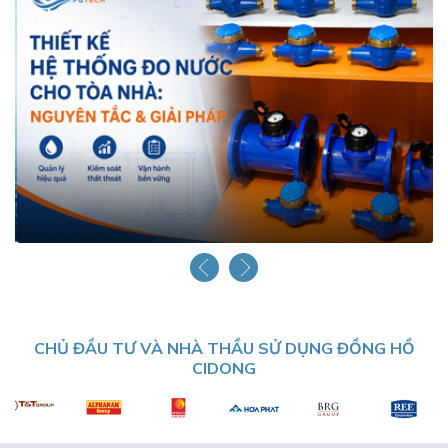
nhà
CHỦ ĐẦU TƯ VÀ NHÀ THẦU SỬ DỤNG ĐỒNG HỒ
CIDONG