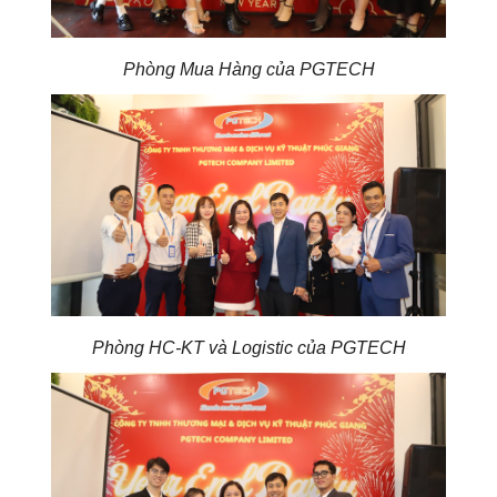
Phòng Mua Hàng của PGTECH
Đồng hồ nước dạng piston CIDONG Class B (ISO 4064)
Đồng hồ nước dạng piston là một trong số dòng sản phẩm
chủ lực của đồng hồ nước CIDONG tại Việt Nam. Với thiết
kế nhỏ gọn, độ chính xác Class B (ISO 4064), có thể lắp
đứng hoặc lắp ngang, đồng hồ nước dạng piston phù hợp
cho những căn hộ chung cư, căn hộ mini, khu dân cư đô
thị, toà nhà văn phòng, thương mại, v.v. Có tuỳ chọn kết nối
Phòng HC-KT và Logistic của PGTECH
BMS qua cổng truyền thông RS485 hoặc Mbus.
Đồng hồ nước dạng piston đang trở thành xu hướng sử
dụng phổ biến và được PGTECH lắp đặt rất nhiều tại thị
trường Việt Nam bởi tính tiện lợi, giá thành tốt và vận hành
ổn định.