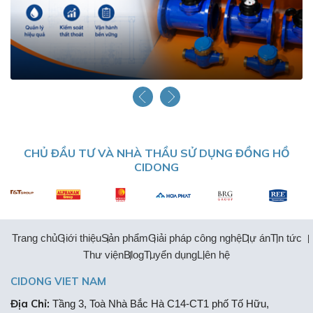
CHỦ ĐẦU TƯ VÀ NHÀ THẦU SỬ DỤNG ĐỒNG HỒ
CIDONG
Trang chủ
Giới thiệu
Sản phẩm
Giải pháp công nghệ
Dự án
Tin tức
Thư viện
Blog
Tuyển dụng
Liên hệ
CIDONG VIET NAM
Địa Chỉ:
Tầng 3, Toà Nhà Bắc Hà C14-CT1 phố Tố Hữu,