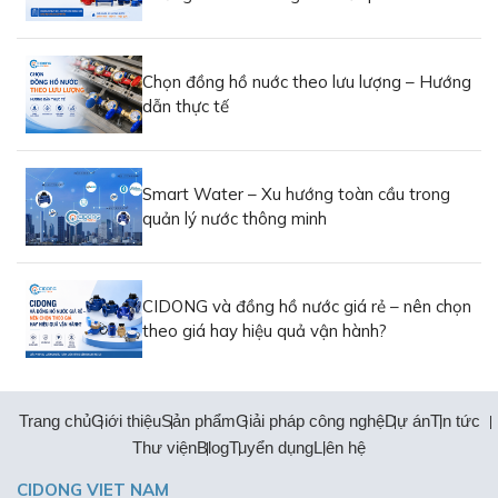
kế nhỏ gọn, độ chính xác Class B (ISO 4064), có thể lắp
đứng hoặc lắp ngang, đồng hồ nước dạng piston phù hợp
cho những căn hộ chung cư, căn hộ mini, khu dân cư đô
Chọn đồng hồ nuớc theo lưu lượng – Hướng
thị, toà nhà văn phòng, thương mại, v.v. Có tuỳ chọn kết nối
dẫn thực tế
BMS qua cổng truyền thông RS485 hoặc Mbus.
Đồng hồ nước dạng piston đang trở thành xu hướng sử
dụng phổ biến và được PGTECH lắp đặt rất nhiều tại thị
Smart Water – Xu hướng toàn cầu trong
trường Việt Nam bởi tính tiện lợi, giá thành tốt và vận hành
quản lý nước thông minh
ổn định.
CIDONG và đồng hồ nước giá rẻ – nên chọn
theo giá hay hiệu quả vận hành?
Trang chủ
Giới thiệu
Sản phẩm
Giải pháp công nghệ
Dự án
Tin tức
Thư viện
Blog
Tuyển dụng
Liên hệ
CIDONG VIET NAM