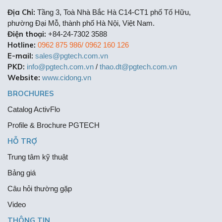
Địa Chỉ:
Tầng 3, Toà Nhà Bắc Hà C14-CT1 phố Tố Hữu,
phường Đại Mỗ, thành phố Hà Nội, Việt Nam.
Điện thoại:
+84-24-7302 3588
Hotline:
0962 875 986/ 0962 160 126
E-mail:
sales@pgtech.com.vn
PKD:
info@pgtech.com.vn
/
thao.dt@pgtech.com.vn
Website:
www.cidong.vn
BROCHURES
Catalog ActivFlo
Profile & Brochure PGTECH
HỖ TRỢ
Trung tâm kỹ thuật
Bảng giá
Câu hỏi thường gặp
Video
THÔNG TIN