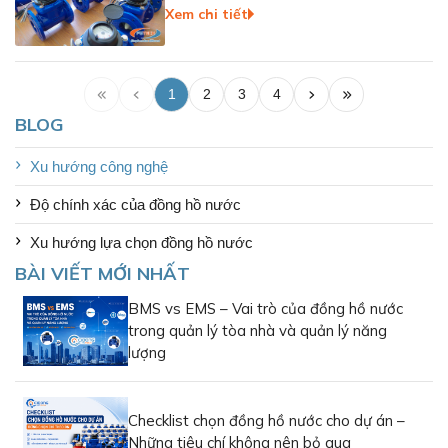
Xem chi tiết
1
2
3
4
BLOG
Xu hướng công nghệ
Độ chính xác của đồng hồ nước
Xu hướng lựa chọn đồng hồ nước
BÀI VIẾT MỚI NHẤT
BMS vs EMS – Vai trò của đồng hồ nước
trong quản lý tòa nhà và quản lý năng
lượng
Đồng hồ nước dạng piston CIDONG Class B (ISO 4064)
Đồng hồ nước dạng piston là một trong số dòng sản phẩm
Checklist chọn đồng hồ nước cho dự án –
chủ lực của đồng hồ nước CIDONG tại Việt Nam. Với thiết
Những tiêu chí không nên bỏ qua